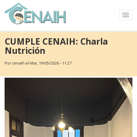
Pasar
al
contenido
Toggl
principal
navig
CUMPLE CENAIH: Charla
Nutrición
Por
cenaih
el
Mar, 19/05/2026 - 11:27