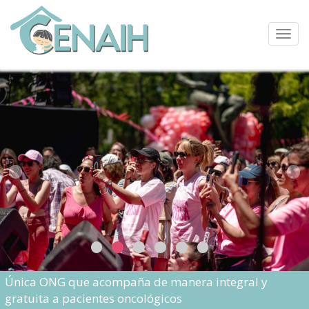
Pasar
al
contenido
Toggl
principal
navig
Única ONG que acompaña de manera integral y
gratuita a pacientes oncológicos